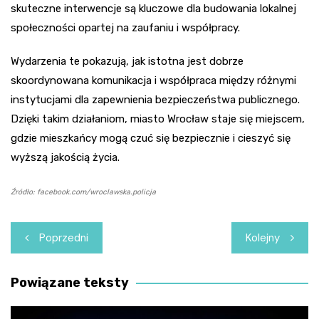
skuteczne interwencje są kluczowe dla budowania lokalnej
społeczności opartej na zaufaniu i współpracy.
Wydarzenia te pokazują, jak istotna jest dobrze
skoordynowana komunikacja i współpraca między różnymi
instytucjami dla zapewnienia bezpieczeństwa publicznego.
Dzięki takim działaniom, miasto Wrocław staje się miejscem,
gdzie mieszkańcy mogą czuć się bezpiecznie i cieszyć się
wyższą jakością życia.
Źródło: facebook.com/wroclawska.policja
Nawigacja
Poprzedni
Kolejny
wpisu
Powiązane teksty