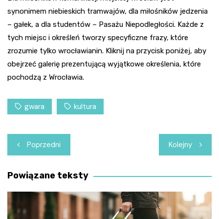
synonimem niebieskich tramwajów, dla miłośników jedzenia
– gałek, a dla studentów – Pasażu Niepodległości. Każde z
tych miejsc i określeń tworzy specyficzne frazy, które
zrozumie tylko wrocławianin. Kliknij na przycisk poniżej, aby
obejrzeć galerię prezentującą wyjątkowe określenia, które
pochodzą z Wrocławia.
gwara
kultura
Nawigacja
Poprzedni
Kolejny
wpisu
Powiązane teksty