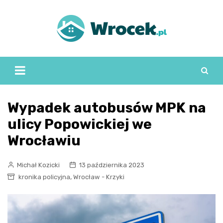
Skip
to
content
Wypadek autobusów MPK na
ulicy Popowickiej we
Wrocławiu
Michał Kozicki
13 października 2023
,
kronika policyjna
Wrocław - Krzyki