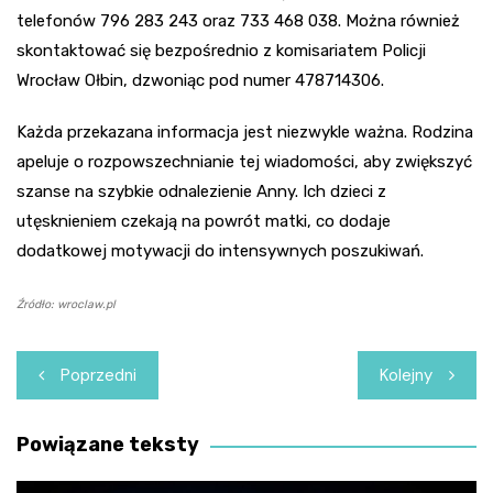
telefonów 796 283 243 oraz 733 468 038. Można również
skontaktować się bezpośrednio z komisariatem Policji
Wrocław Ołbin, dzwoniąc pod numer 478714306.
Każda przekazana informacja jest niezwykle ważna. Rodzina
apeluje o rozpowszechnianie tej wiadomości, aby zwiększyć
szanse na szybkie odnalezienie Anny. Ich dzieci z
utęsknieniem czekają na powrót matki, co dodaje
dodatkowej motywacji do intensywnych poszukiwań.
Źródło: wroclaw.pl
Nawigacja
Poprzedni
Kolejny
wpisu
Powiązane teksty