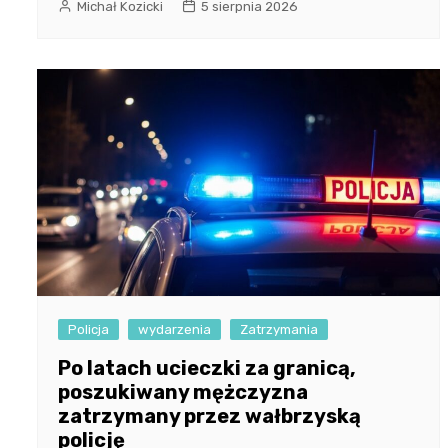
Michał Kozicki
5 sierpnia 2026
Policja
wydarzenia
Zatrzymania
Po latach ucieczki za granicą,
poszukiwany mężczyzna
zatrzymany przez wałbrzyską
policję