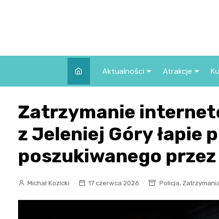
Skip
to
content
Aktualności
Atrakcje
Ku
Pozostałe
Najpopularniej
Zatrzymanie internet
we Wrocławiu
Wszystkie wpisy
Co warto zob
z Jeleniej Góry łapie
Wrocławiu?
poszukiwanego przez 
,
Michał Kozicki
17 czerwca 2026
Policja
Zatrzymani