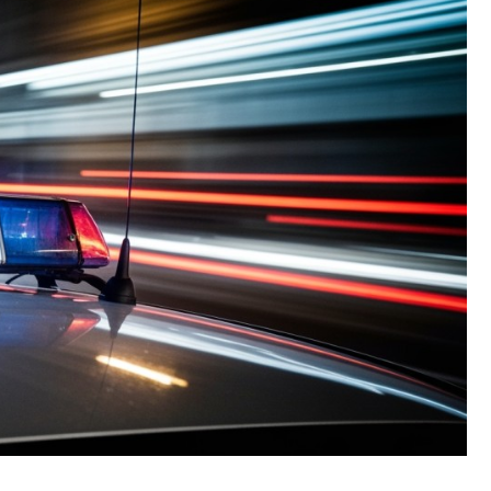
Fryzjer
Kino
Poczta