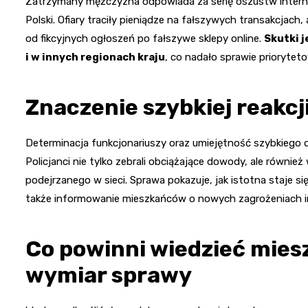
Zatrzymany mężczyzna odpowiada za serię oszustw interne
Polski. Ofiary traciły pieniądze na fałszywych transakcja
od fikcyjnych ogłoszeń po fałszywe sklepy online.
Skutki j
i w innych regionach kraju
, co nadało sprawie priorytet
Znaczenie szybkiej reakcj
Determinacja funkcjonariuszy oraz umiejętność szybkiego d
Policjanci nie tylko zebrali obciążające dowody, ale równie
podejrzanego w sieci. Sprawa pokazuje, jak istotna staje się 
także informowanie mieszkańców o nowych zagrożeniach 
Co powinni wiedzieć mies
wymiar sprawy