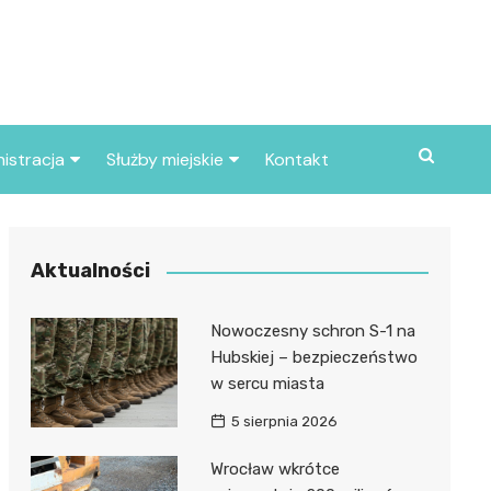
istracja
Służby miejskie
Kontakt
ortowe
Straż pożarna
S
Policja
Aktualności
d skarbowy
Straż miejska
Nowoczesny schron S-1 na
d miasta
Hubskiej – bezpieczeństwo
w sercu miasta
5 sierpnia 2026
Wrocław wkrótce