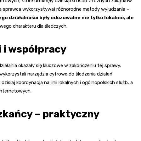
towych, które dotknęły dziesiątki osób z różnych zakątków
ch, a sprawca wykorzystywał różnorodne metody wyłudzania –
ego działalności były odczuwalne nie tylko lokalnie, ale
owego charakteru dla śledczych.
i i współpracy
ziałania okazały się kluczowe w zakończeniu tej sprawy.
ż wykorzystali narzędzia cyfrowe do śledzenia działań
dzisiaj koordynacja na linii lokalnych i ogólnopolskich służb, a
internetowych.
zkańcy – praktyczny