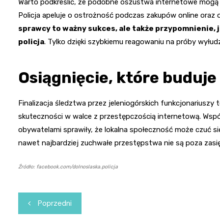
Warto podkreślić, że podobne oszustwa internetowe mogą d
Policja apeluje o ostrożność podczas zakupów online oraz 
sprawcy to ważny sukces, ale także przypomnienie, j
policja
. Tylko dzięki szybkiemu reagowaniu na próby wyłudz
Osiągnięcie, które buduje
Finalizacja śledztwa przez jeleniogórskich funkcjonariuszy t
skuteczności w walce z przestępczością internetową. Wsp
obywatelami sprawiły, że lokalna społeczność może czuć si
nawet najbardziej zuchwałe przestępstwa nie są poza zasi
Źródło: facebook.com/dolnoslaska.policja
Nawigacja
Poprzedni