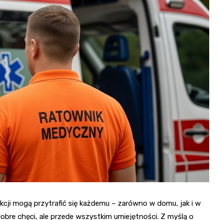
Fryzjer
Kino
Poczta
ji mogą przytrafić się każdemu – zarówno w domu, jak i w
o dobre chęci, ale przede wszystkim umiejętności. Z myślą o