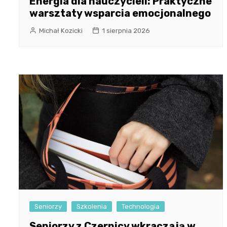
Energia dla nauczycieli: Praktyczne
warsztaty wsparcia emocjonalnego
Michał Kozicki
1 sierpnia 2026
Seniorzy
Szkolenia
Technologia
Seniorzy z Czernicy wkraczają w