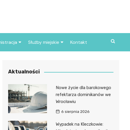
istracja
Służby miejskie
Kontakt
ortowe
Straż pożarna
S
Policja
Aktualności
d skarbowy
Straż miejska
Nowe życie dla barokowego
d miasta
refektarza dominikanów we
Wrocławiu
6 sierpnia 2026
Wypadek na Kleczkowie: