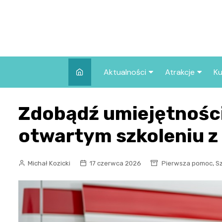
Skip
to
content
Aktualności
Atrakcje
Ku
Pozostałe
Najpopularniej
Zdobądź umiejętności
we Wrocławiu
Wszystkie wpisy
Co warto zob
otwartym szkoleniu z
Wrocławiu?
,
Michał Kozicki
17 czerwca 2026
Pierwsza pomoc
S