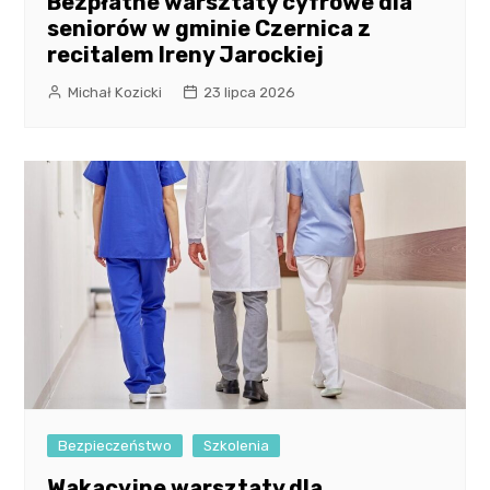
Bezpłatne warsztaty cyfrowe dla
seniorów w gminie Czernica z
recitalem Ireny Jarockiej
Michał Kozicki
23 lipca 2026
Bezpieczeństwo
Szkolenia
Wakacyjne warsztaty dla