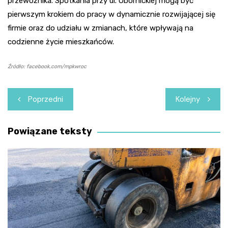
przewoźnika. Spotkania przy ul. Obornickiej mogą być
pierwszym krokiem do pracy w dynamicznie rozwijającej się
firmie oraz do udziału w zmianach, które wpływają na
codzienne życie mieszkańców.
Źródło: facebook.com/mpkwroc
Nawigacja
Poprzedni
Kolejny
wpisu
Powiązane teksty