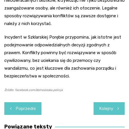
nieodwracalnych skutków, krzywdząc nie tylko bezpośrednio
zaangażowane osoby, ale również ich otoczenie. Legalne
sposoby rozwiązywania konfliktów są zawsze dostępne i
należy z nich korzystać.
Incydent w Szklarskiej Porębie przypomina, jak istotne jest
podejmowanie odpowiedzialnych decyzji zgodnych z
prawem. Konflikty powinny być rozwiązywane w sposób
cywilizowany, bez uciekania się do przemocy czy
wandalizmu, co jest kluczowe dla zachowania porządku i
bezpieczeństwa w społeczności.
Źródło: facebook.com/dolnoslaska.policja
Nawigacja
Poprzedni
Kolejny
wpisu
Powiązane teksty