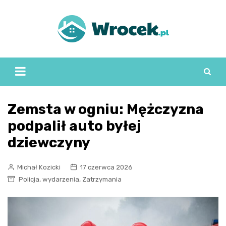
Skip
to
content
Zemsta w ogniu: Mężczyzna
podpalił auto byłej
dziewczyny
Michał Kozicki
17 czerwca 2026
,
,
Policja
wydarzenia
Zatrzymania