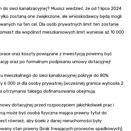
o sieci kanalizacyjnej? Musisz wiedzieć, że od 1 lipca 2024
ie tylko zostaną one zwiększone, ale wnioskodawcy będą mogli
anych na ten cel. Dla osób prywatnych limit ten zostanie
omiast dla wspólnot mieszkaniowych limit wyniesie aż 10 000
 prace oraz koszty powiązane z inwestycją powinny być
ację oraz po formalnym podpisaniu umowy dotacyjnej!
tu mieszkalnego do sieci kanalizacyjnej pokryje do 80%
6 000 zł dla osoby prywatnej (wcześniej granica wynosiła 2
ki otrzymania takiego dofinansowania obejmują:
mowy dotacyjnej przed rozpoczęciem jakichkolwiek prac i
cą może być osoba fizyczna mająca prawny tytuł do
st również, aby ścieki z danej nieruchomości były
owany stan prawny (brak trwających procesów spadkowych),