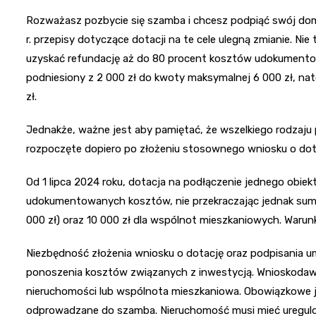
Rozważasz pozbycie się szamba i chcesz podpiąć swój dom d
r. przepisy dotyczące dotacji na te cele ulegną zmianie. N
uzyskać refundację aż do 80 procent kosztów udokumentow
podniesiony z 2 000 zł do kwoty maksymalnej 6 000 zł, nat
zł.
Jednakże, ważne jest aby pamiętać, że wszelkiego rodzaju
rozpoczęte dopiero po złożeniu stosownego wniosku o dot
Od 1 lipca 2024 roku, dotacja na podłączenie jednego obiek
udokumentowanych kosztów, nie przekraczając jednak sumy 
000 zł) oraz 10 000 zł dla wspólnot mieszkaniowych. Warun
Niezbędność złożenia wniosku o dotację oraz podpisania u
ponoszenia kosztów związanych z inwestycją. Wnioskodaw
nieruchomości lub wspólnota mieszkaniowa. Obowiązkowe je
odprowadzane do szamba. Nieruchomość musi mieć uregul