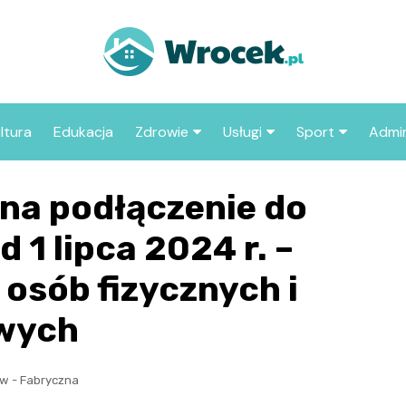
ltura
Edukacja
Zdrowie
Usługi
Sport
Admin
sze miejsca
Szpital
Wesele
Aktualności sp
ZUS
 na podłączenie do
Sklep medyczny
Klub
Klub piłkarski
MOP
aczyć we
d 1 lipca 2024 r. –
Apteka
Taxi
Pozostałe kluby
Urzą
sportowe
osób fizycznych i
Stacja paliw
Urzą
owych
Księgarnia
Restauracja
w - Fabryczna
Adwokat