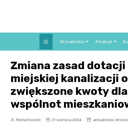
Skip
to
content
Aktualności
Atrakcje
Ku
Pozostałe
Najpopularniej
Zmiana zasad dotacji
we Wrocławiu
Wszystkie wpisy
Co warto zob
miejskiej kanalizacji o
Wrocławiu?
zwiększone kwoty dla 
wspólnot mieszkani
,
Michał Kozicki
21 czerwca 2024
aktualności
Wrocła