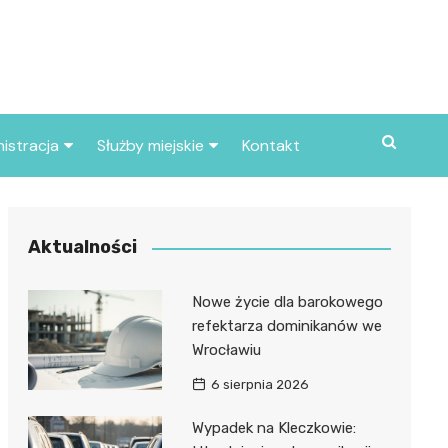
istracja
Służby miejskie
Kontakt
ortowe
Straż pożarna
S
Policja
Aktualności
d skarbowy
Straż miejska
Nowe życie dla barokowego
d miasta
refektarza dominikanów we
Wrocławiu
6 sierpnia 2026
Wypadek na Kleczkowie: