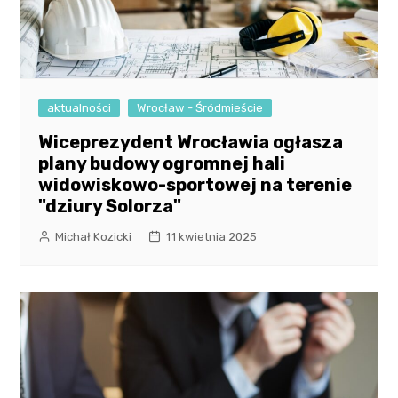
aktualności
Wrocław - Śródmieście
Wiceprezydent Wrocławia ogłasza
plany budowy ogromnej hali
widowiskowo-sportowej na terenie
"dziury Solorza"
Michał Kozicki
11 kwietnia 2025