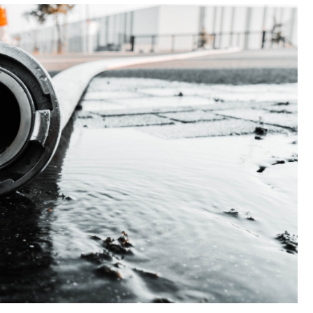
Fryzjer
Kino
Poczta