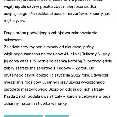
wigilijnej, ale użyli w posiłku zbyt małej ilości środka
usypiającego. Plan zakładał uduszenie zarówno kobiety, jak i
mężczyzny.
Druga próba podwójnego zabójstwa zakończyła się
sukcesem.
Zaledwie trzy tygodnie minęły od nieudanej próby
wigilijnego zamachu na rodziców 41-letniej Julianny S., gdy
jej córka wraz z 19-letnią koleżanką Karoliną Z. bezwzględnie
zabiły starsze małżeństwo z Kudowy – Zdroju. Do
brutalnego czynu doszło 13 stycznia 2022 roku. Odwiedzili
mieszkanie rodziców Julianny i przy użyciu wyciszonego
pistoletu maszynowego Skorpion oddali do nich strzały.
Każda z nich oddała dwa strzały – Karolina celowała w ojca
Julianny, natomiast córka w matkę.