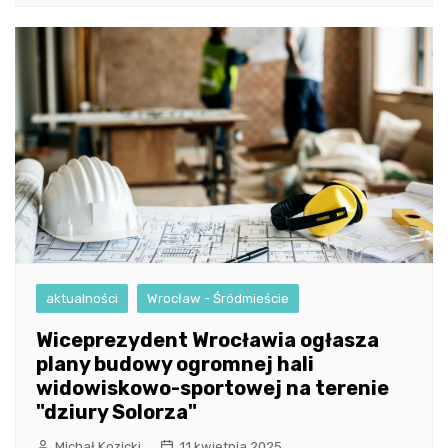
aktualności
Wrocław - Śródmieście
Wiceprezydent Wrocławia ogłasza
plany budowy ogromnej hali
widowiskowo-sportowej na terenie
"dziury Solorza"
Michał Kozicki
11 kwietnia 2025