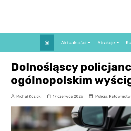
Skip
to
content
Aktualności
Atrakcje
Ku
Pozostałe
Najpopularniej
Dolnośląscy policjanc
we Wrocławiu
Wszystkie wpisy
Co warto zob
ogólnopolskim wyści
Wrocławiu?
,
Michał Kozicki
17 czerwca 2026
Policja
Ratownictw