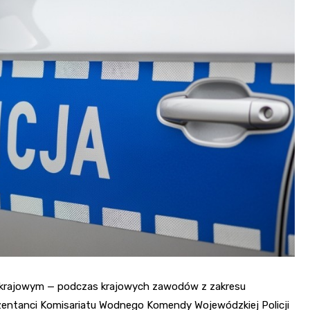
Fryzjer
Kino
Poczta
lnokrajowym — podczas krajowych zawodów z zakresu
ezentanci Komisariatu Wodnego Komendy Wojewódzkiej Policji