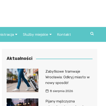
istracja
Służby miejskie
Kontakt
ortowe
Straż pożarna
S
Policja
Aktualności
d skarbowy
Straż miejska
Zabytkowe tramwaje
d miasta
Wrocławia: Odkryj miasto w
nowy sposób!
8 sierpnia 2026
Pijany mężczyzna