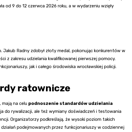
ała od 9 do 12 czerwca 2026 roku, a w wydarzeniu wzięły
asp. Jakub Radny zdobył złoty medal, pokonując konkurentów w
i z zakresu udzielania kwalifikowanej pierwszej pomocy.
onariuszy, jak i całego środowiska wrocławskiej policji.
rdy ratownicze
, mają na celu
podnoszenie standardów udzielania
azja do rywalizacji, ale też wymiany doświadczeń i testowania
cji. Organizatorzy podkreślają, że wysoki poziom takich
ść działań podejmowanych przez funkcjonariuszy w codziennej