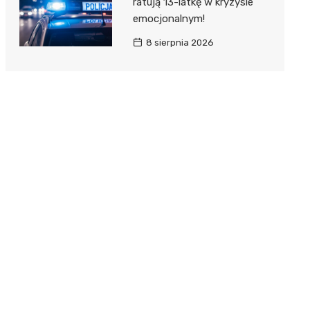
ratują 13-latkę w kryzysie
emocjonalnym!
8 sierpnia 2026