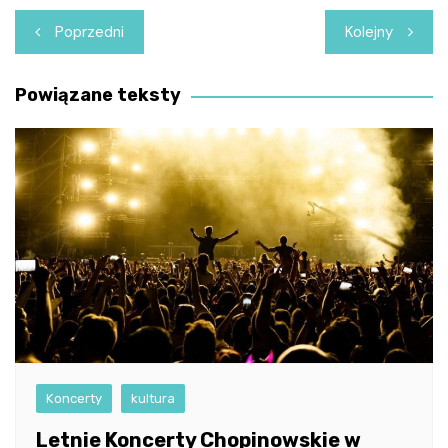
Nawigacja
Poprzedni
Kolejny
wpisu
Powiązane teksty
Koncerty
kultura
Letnie Koncerty Chopinowskie w