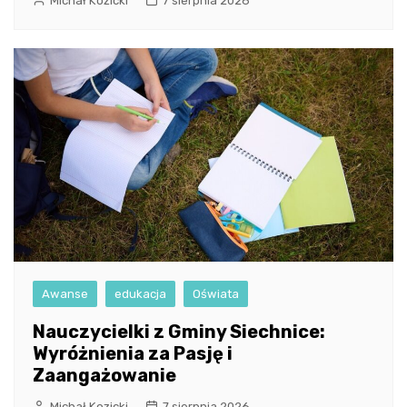
Michał Kozicki
7 sierpnia 2026
Awanse
edukacja
Oświata
Nauczycielki z Gminy Siechnice:
Wyróżnienia za Pasję i
Zaangażowanie
Michał Kozicki
7 sierpnia 2026