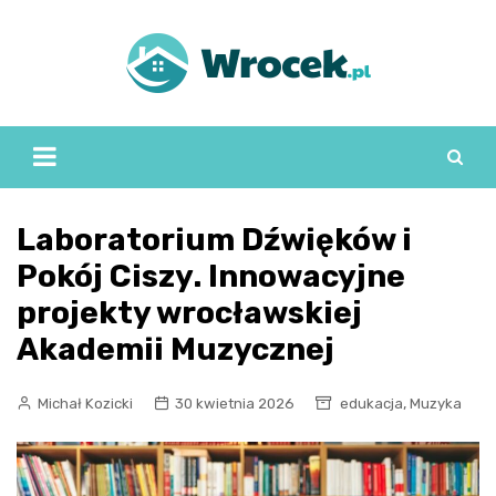
Skip
to
content
Laboratorium Dźwięków i
Pokój Ciszy. Innowacyjne
projekty wrocławskiej
Akademii Muzycznej
,
Michał Kozicki
30 kwietnia 2026
edukacja
Muzyka