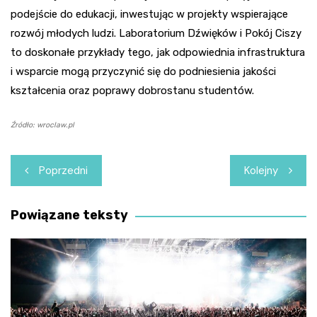
podejście do edukacji, inwestując w projekty wspierające
rozwój młodych ludzi. Laboratorium Dźwięków i Pokój Ciszy
to doskonałe przykłady tego, jak odpowiednia infrastruktura
i wsparcie mogą przyczynić się do podniesienia jakości
kształcenia oraz poprawy dobrostanu studentów.
Źródło: wroclaw.pl
Nawigacja
Poprzedni
Kolejny
wpisu
Powiązane teksty