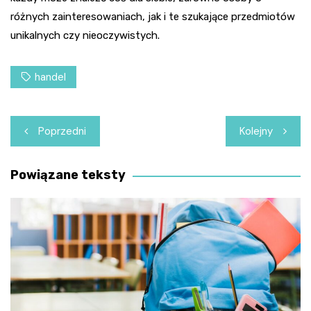
różnych zainteresowaniach, jak i te szukające przedmiotów
unikalnych czy nieoczywistych.
handel
Nawigacja
Poprzedni
Kolejny
wpisu
Powiązane teksty