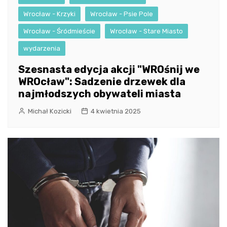
Wrocław - Krzyki
Wrocław - Psie Pole
Wrocław - Śródmieście
Wrocław - Stare Miasto
wydarzenia
Szesnasta edycja akcji "WROśnij we
WROcław": Sadzenie drzewek dla
najmłodszych obywateli miasta
Michał Kozicki
4 kwietnia 2025