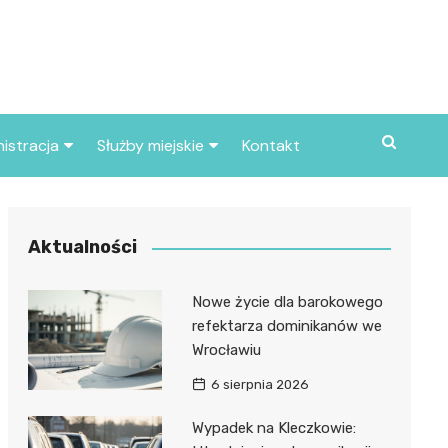
istracja
Służby miejskie
Kontakt
ortowe
Straż pożarna
S
Policja
Aktualności
d skarbowy
Straż miejska
Nowe życie dla barokowego
d miasta
refektarza dominikanów we
Wrocławiu
6 sierpnia 2026
Wypadek na Kleczkowie: