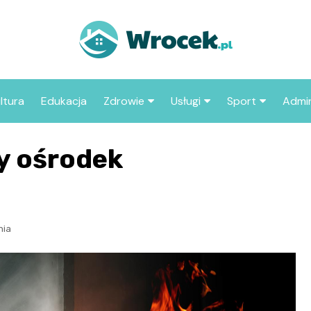
ltura
Edukacja
Zdrowie
Usługi
Sport
Admin
sze miejsca
Szpital
Wesele
Aktualności sp
ZUS
ny ośrodek
Sklep medyczny
Klub
Klub piłkarski
MOP
aczyć we
Apteka
Taxi
Pozostałe kluby
Urzą
sportowe
Stacja paliw
Urzą
nia
Księgarnia
Restauracja
Adwokat