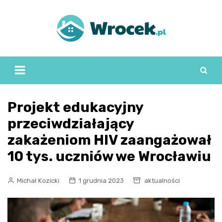
Skip
to
content
Projekt edukacyjny
przeciwdziałający
zakażeniom HIV zaangażował
10 tys. uczniów we Wrocławiu
Michał Kozicki
1 grudnia 2023
aktualności