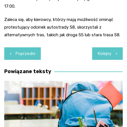
17:00.
Zaleca się, aby kierowcy, którzy mają możliwość ominąć
protestujący odcinek autostrady S8, skorzystali z
alternatywnych tras, takich jak droga S5 lub stara trasa S8.
Nawigacja
Poprzedni
Kolejny
wpisu
Powiązane teksty