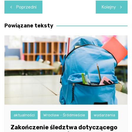
Nawigacja
Poprzedni
Kolejny
wpisu
Powiązane teksty
aktualności
Wrocław - Śródmieście
wydarzenia
Zakończenie śledztwa dotyczącego