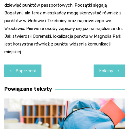
dziewięć punktów paszportowych. Początki sięgają
Bogatyni, ale teraz mieszkańcy mogą skorzystać również z
punktów w Wołowie i Trzebnicy oraz najnowszego we
Wrocławiu. Pierwsze osoby zapisały się już na najbliższe dni.
Jak stwierdził Obremski, lokalizacja punktu w Magnolia Park
jest korzystna również z punktu widzenia komunikacji
miejskiej.
Nawigacja
Poprzedni
Kolejny
wpisu
Powiązane teksty