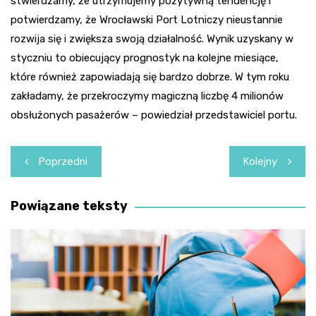
stwierdzamy, że utrzymujemy pozytywną tendencję i
potwierdzamy, że Wrocławski Port Lotniczy nieustannie
rozwija się i zwiększa swoją działalność. Wynik uzyskany w
styczniu to obiecujący prognostyk na kolejne miesiące,
które również zapowiadają się bardzo dobrze. W tym roku
zakładamy, że przekroczymy magiczną liczbę 4 milionów
obsłużonych pasażerów – powiedział przedstawiciel portu.
Nawigacja
Poprzedni
Kolejny
wpisu
Powiązane teksty