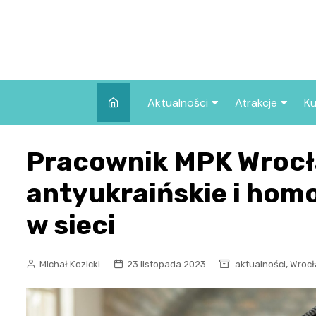
Skip
to
content
Aktualności
Atrakcje
Ku
Pozostałe
Najpopularniej
Pracownik MPK Wrocła
we Wrocławiu
Wszystkie wpisy
Co warto zob
antyukraińskie i hom
Wrocławiu?
w sieci
,
Michał Kozicki
23 listopada 2023
aktualności
Wrocł