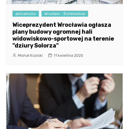
aktualności
Wrocław - Śródmieście
Wiceprezydent Wrocławia ogłasza
plany budowy ogromnej hali
widowiskowo-sportowej na terenie
"dziury Solorza"
Michał Kozicki
11 kwietnia 2025