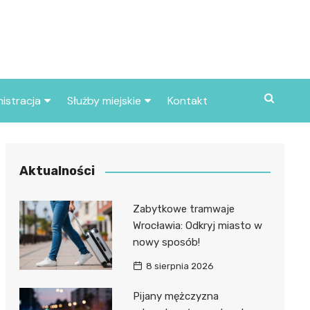
istracja
Służby miejskie
Kontakt
ortowe
Straż pożarna
S
Policja
Aktualności
d skarbowy
Straż miejska
Zabytkowe tramwaje
d miasta
Wrocławia: Odkryj miasto w
nowy sposób!
8 sierpnia 2026
Pijany mężczyzna