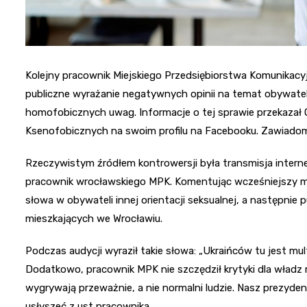
Kolejny pracownik Miejskiego Przedsiębiorstwa Komunikacy
publiczne wyrażanie negatywnych opinii na temat obywatel
homofobicznych uwag. Informacje o tej sprawie przekazał
Ksenofobicznych na swoim profilu na Facebooku. Zawiadomi
Rzeczywistym źródłem kontrowersji była transmisja inter
pracownik wrocławskiego MPK. Komentując wcześniejszy mars
słowa w obywateli innej orientacji seksualnej, a następnie
mieszkających we Wrocławiu.
Podczas audycji wyraził takie słowa: „Ukraińców tu jest multu
Dodatkowo, pracownik MPK nie szczędził krytyki dla władz m
wygrywają przeważnie, a nie normalni ludzie. Nasz prezyde
usłyszeć z ust pracownika.