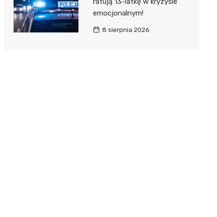
ratują 13-latkę w kryzysie
emocjonalnym!
8 sierpnia 2026