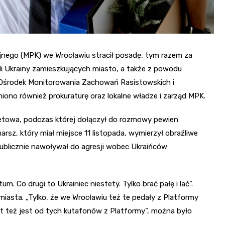
jnego (MPK) we Wrocławiu stracił posadę, tym razem za
i Ukrainy zamieszkujących miasto, a także z powodu
 Ośrodek Monitorowania Zachowań Rasistowskich i
ono również prokuraturę oraz lokalne władze i zarząd MPK.
netowa, podczas której dołączył do rozmowy pewien
z, który miał miejsce 11 listopada, wymierzył obraźliwe
 publicznie nawoływał do agresji wobec Ukraińców
m. Co drugi to Ukrainiec niestety. Tylko brać pałę i lać”.
iasta. „Tylko, że we Wrocławiu też te pedały z Platformy
nt też jest od tych kutafonów z Platformy”, można było