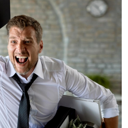
Fryzjer
Kino
Poczta