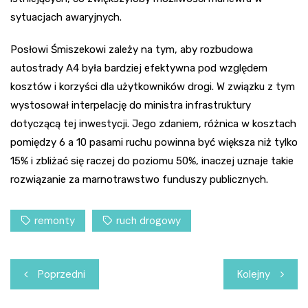
sytuacjach awaryjnych.
Posłowi Śmiszekowi zależy na tym, aby rozbudowa
autostrady A4 była bardziej efektywna pod względem
kosztów i korzyści dla użytkowników drogi. W związku z tym
wystosował interpelację do ministra infrastruktury
dotyczącą tej inwestycji. Jego zdaniem, różnica w kosztach
pomiędzy 6 a 10 pasami ruchu powinna być większa niż tylko
15% i zbliżać się raczej do poziomu 50%, inaczej uznaje takie
rozwiązanie za marnotrawstwo funduszy publicznych.
remonty
ruch drogowy
Nawigacja
Poprzedni
Kolejny
wpisu