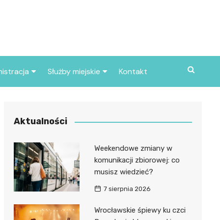
istracja
Służby miejskie
Kontakt
ortowe
Straż pożarna
S
Policja
Aktualności
d skarbowy
Straż miejska
Weekendowe zmiany w
d miasta
komunikacji zbiorowej: co
musisz wiedzieć?
7 sierpnia 2026
Wrocławskie śpiewy ku czci