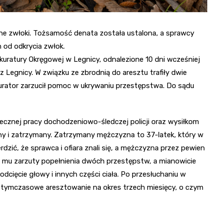
one zwłoki. Tożsamość denata została ustalona, a sprawcy
 od odkrycia zwłok.
uratury Okręgowej w Legnicy, odnalezione 10 dni wcześniej
 z Legnicy. W związku ze zbrodnią do aresztu trafiły dwie
okurator zarzucił pomoc w ukrywaniu przestępstwa. Do sądu
cznej pracy dochodzeniowo-śledczej policji oraz wysiłkom
y i zatrzymany. Zatrzymany mężczyzna to 37-latek, który w
dzić, że sprawca i ofiara znali się, a mężczyzna przez pewien
ł mu zarzuty popełnienia dwóch przestępstw, a mianowicie
dcięcie głowy i innych części ciała. Po przesłuchaniu w
o tymczasowe aresztowanie na okres trzech miesięcy, o czym