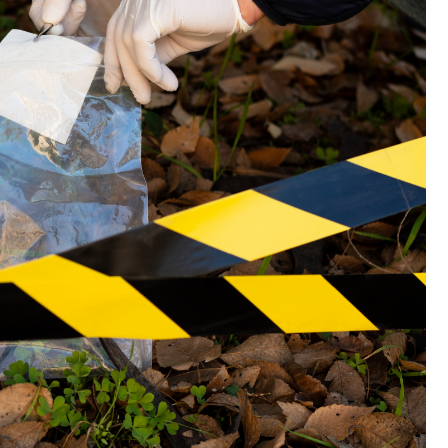
Fryzjer
Kino
Poczta