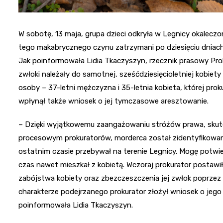
W sobotę, 13 maja, grupa dzieci odkryła w Legnicy okalecz
tego makabrycznego czynu zatrzymani po dziesięciu dniach
Jak poinformowała Lidia Tkaczyszyn, rzecznik prasowy Prok
zwłoki należały do samotnej, sześćdziesięcioletniej kobiety
osoby – 37-letni mężczyzna i 35-letnia kobieta, której pr
wpłynął także wniosek o jej tymczasowe aresztowanie.
– Dzięki wyjątkowemu zaangażowaniu stróżów prawa, skute
procesowym prokuratorów, morderca został zidentyfikowan
ostatnim czasie przebywał na terenie Legnicy. Mogę potwier
czas nawet mieszkał z kobietą. Wczoraj prokurator postawi
zabójstwa kobiety oraz zbezczeszczenia jej zwłok poprzez o
charakterze podejrzanego prokurator złożył wniosek o jeg
poinformowała Lidia Tkaczyszyn.