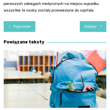
pierwszych zabiegach medycznych na miejscu wypadku,
wszystkie te osoby zostały przewiezione do szpitala.
Nawigacja
Poprzedni
Kolejny
wpisu
Powiązane teksty