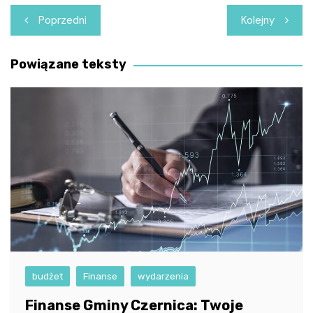
Nawigacja
Poprzedni
Kolejny
wpisu
Powiązane teksty
budżet
Finanse
wydarzenia
Finanse Gminy Czernica: Twoje