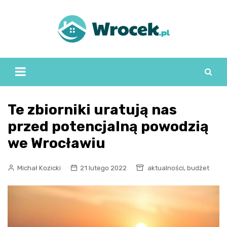
Skip
to
content
Te zbiorniki uratują nas
przed potencjalną powodzią
we Wrocławiu
,
Michał Kozicki
21 lutego 2022
aktualności
budżet