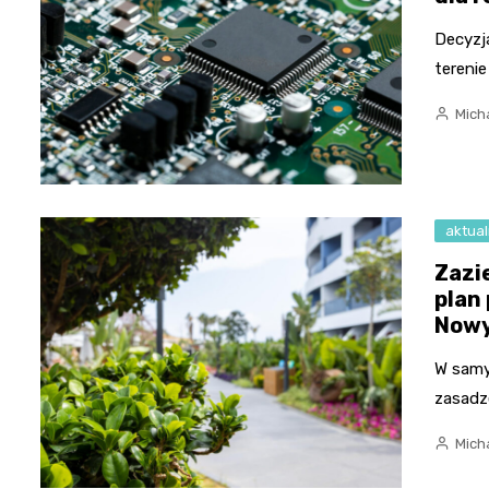
Decyzj
terenie
Micha
aktual
Zazi
plan
Nowy
W samy
zasadze
Micha