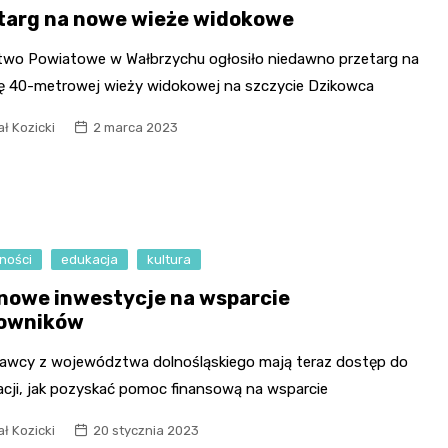
targ na nowe wieże widokowe
two Powiatowe w Wałbrzychu ogłosiło niedawno przetarg na
 40-metrowej wieży widokowej na szczycie Dzikowca
ł Kozicki
2 marca 2023
ności
edukacja
kultura
onowe inwestycje na wsparcie
owników
awcy z województwa dolnośląskiego mają teraz dostęp do
acji, jak pozyskać pomoc finansową na wsparcie
ł Kozicki
20 stycznia 2023