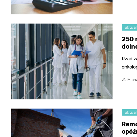
aktual
250 
doln
Rząd z
onkolo
Micha
aktual
Remo
opóź