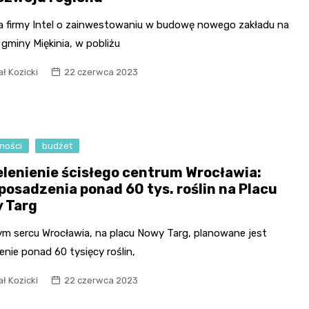
a firmy Intel o zainwestowaniu w budowę nowego zakładu na
 gminy Miękinia, w pobliżu
ł Kozicki
22 czerwca 2023
ności
budżet
elenienie ścisłego centrum Wrocławia:
 posadzenia ponad 60 tys. roślin na Placu
 Targ
m sercu Wrocławia, na placu Nowy Targ, planowane jest
nie ponad 60 tysięcy roślin,
ł Kozicki
22 czerwca 2023