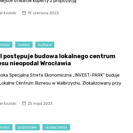
miejsce otwarcie koperty z propozycją
ł Kozicki
19 czerwca 2023
ności
hobby
kultura
l postępuje budowa lokalnego centrum
esu nieopodal Wrocławia
yska Specjalna Strefa Ekonomiczna „INVEST-PARK” buduje
 Lokalne Centrum Biznesu w Wałbrzychu. Zlokalizowany przy
ł Kozicki
25 maja 2023
ności
pozostałe
wydarzenia