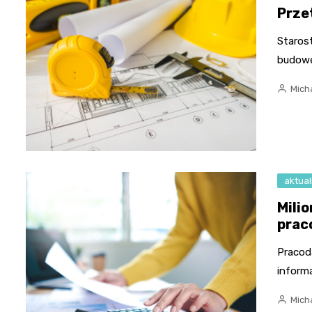
Prze
Staros
budowę
Micha
aktual
Mili
prac
Pracod
inform
Micha