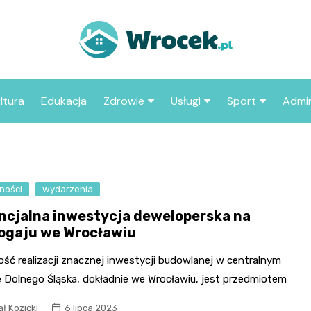
ltura
Edukacja
Zdrowie
Usługi
Sport
Admin
sze miejsca
Szpital
Wesele
Aktualności sp
ZUS
Sklep medyczny
Klub
Klub piłkarski
MOP
aczyć we
ności
wydarzenia
Apteka
Taxi
Pozostałe kluby
Urzą
sportowe
ncjalna inwestycja deweloperska na
Stacja paliw
Urzą
ogaju we Wrocławiu
Księgarnia
ść realizacji znacznej inwestycji budowlanej w centralnym
Restauracja
e Dolnego Śląska, dokładnie we Wrocławiu, jest przedmiotem
Adwokat
ł Kozicki
6 lipca 2023