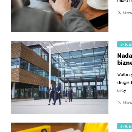
miało 
Micha
aktual
Nada
bizn
Wałbrz
drugie
ulicy
Micha
aktual