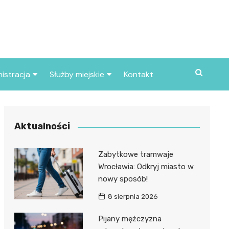
istracja
Służby miejskie
Kontakt
ortowe
Straż pożarna
S
Policja
Aktualności
d skarbowy
Straż miejska
Zabytkowe tramwaje
d miasta
Wrocławia: Odkryj miasto w
nowy sposób!
8 sierpnia 2026
Pijany mężczyzna