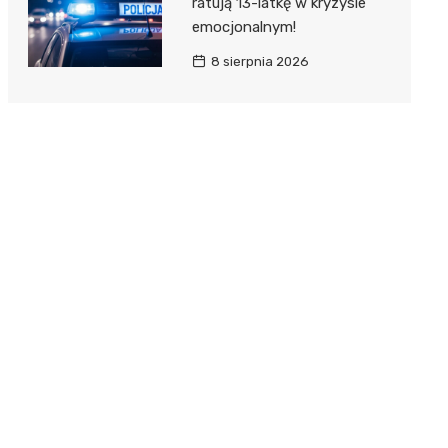
ratują 13-latkę w kryzysie
emocjonalnym!
8 sierpnia 2026