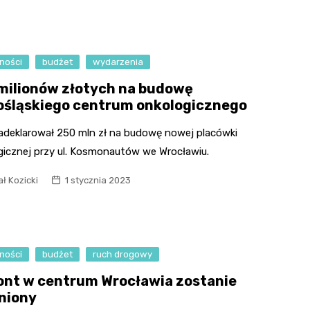
ności
budżet
wydarzenia
milionów złotych na budowę
ośląskiego centrum onkologicznego
adeklarował 250 mln zł na budowę nowej placówki
gicznej przy ul. Kosmonautów we Wrocławiu.
ł Kozicki
1 stycznia 2023
ności
budżet
ruch drogowy
nt w centrum Wrocławia zostanie
niony