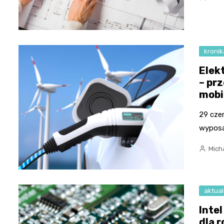
kronik
Elekt
– pr
mobi
29 czer
wyposa
Micha
aktual
Inte
dla 