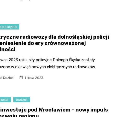
Fryzjer
Kino
a policyjna
Poczta
ryczne radiowozy dla dolnośląskiej policji
zeniesienie do ery zrównoważonej
lności
wca 2023 roku, siły policyjne Dolnego Śląska zostały
żone w dziewięć nowych elektrycznych radiowozów.
ł Kozicki
1 lipca 2023
ności
budżet
l inwestuje pod Wrocławiem – nowy impuls
rozwoju regionu