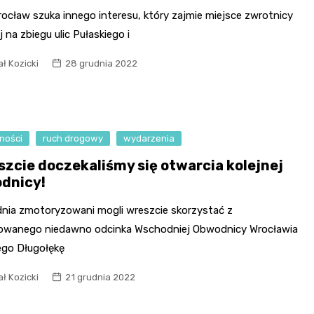
ocław szuka innego interesu, który zajmie miejsce zwrotnicy
 na zbiegu ulic Pułaskiego i
ł Kozicki
28 grudnia 2022
ności
ruch drogowy
wydarzenia
szcie doczekaliśmy się otwarcia kolejnej
dnicy!
dnia zmotoryzowani mogli wreszcie skorzystać z
wanego niedawno odcinka Wschodniej Obwodnicy Wrocławia
ego Długołękę
ł Kozicki
21 grudnia 2022