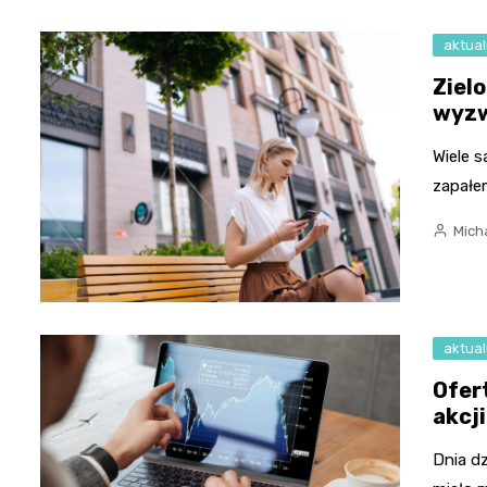
aktual
Ziel
wyz
Wiele 
zapałem
Micha
aktual
Ofer
akcj
Dnia dz