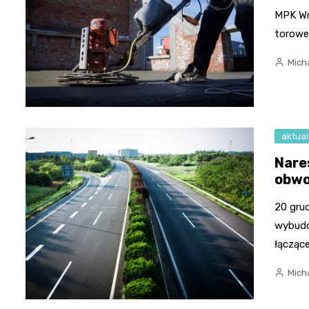
MPK Wr
torowej
Micha
aktual
Nare
obwo
20 gru
wybudo
łącząc
Micha