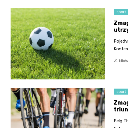
sport
Zmag
utrz
Pojedyn
Konfer
Micha
sport
Zmag
triu
Belg Th