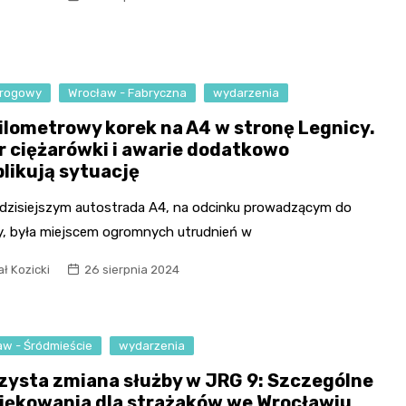
Fryzjer
Kino
drogowy
Wrocław - Fabryczna
wydarzenia
Poczta
ilometrowy korek na A4 w stronę Legnicy.
r ciężarówki i awarie dodatkowo
likują sytuację
 dzisiejszym autostrada A4, na odcinku prowadzącym do
y, była miejscem ogromnych utrudnień w
ł Kozicki
26 sierpnia 2024
aw - Śródmieście
wydarzenia
zysta zmiana służby w JRG 9: Szczególne
iękowania dla strażaków we Wrocławiu