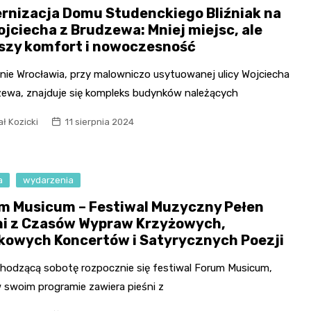
rnizacja Domu Studenckiego Bliźniak na
ojciecha z Brudzewa: Mniej miejsc, ale
szy komfort i nowoczesność
enie Wrocławia, przy malowniczo usytuowanej ulicy Wojciecha
zewa, znajduje się kompleks budynków należących
ł Kozicki
11 sierpnia 2024
a
wydarzenia
m Musicum – Festiwal Muzyczny Pełen
ni z Czasów Wypraw Krzyżowych,
kowych Koncertów i Satyrycznych Poezji
hodzącą sobotę rozpocznie się festiwal Forum Musicum,
w swoim programie zawiera pieśni z