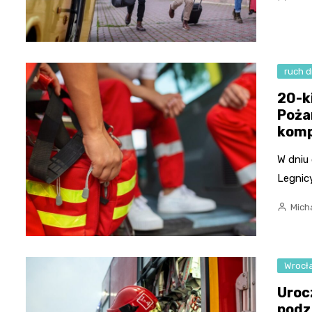
ruch 
20-k
Poża
komp
W dniu
Legnic
Micha
Wrocł
Uroc
podz