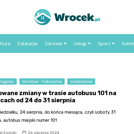
ltura
Edukacja
Zdrowie
Usługi
Sport
Admin
sze miejsca
Szpital
Wesele
Aktualności sp
ZUS
Sklep medyczny
Klub
Klub piłkarski
MOP
aczyć we
drogowy
Wrocław - Fabryczna
Apteka
wydarzenia
Taxi
Pozostałe kluby
Urzą
sportowe
owane zmiany w trasie autobusu 101 na
Stacja paliw
Urzą
icach od 24 do 31 sierpnia
Księgarnia
edziałku, 24 sierpnia, do końca miesiąca, czyli soboty 31
Restauracja
a, autobus miejski numer 101
Adwokat
ł Kozicki
26 sierpnia 2024