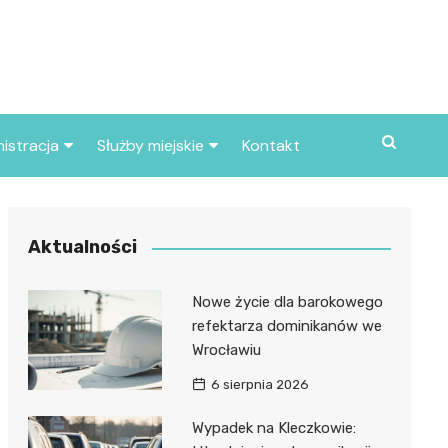
istracja
Służby miejskie
Kontakt
ortowe
Straż pożarna
S
Policja
Aktualności
d skarbowy
Straż miejska
Nowe życie dla barokowego
d miasta
refektarza dominikanów we
Wrocławiu
6 sierpnia 2026
Wypadek na Kleczkowie: