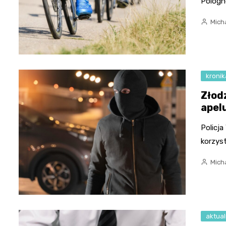
Pologn
Micha
kronik
Złodz
apel
Policja
korzyst
Micha
aktual