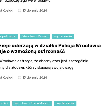
e, rozpoczętego we Wrocławiu
ł Kozicki
13 sierpnia 2024
a policyjna
Wrocław - Krzyki
wydarzenia
ieje uderzają w działki: Policja Wrocławia
uje o wzmożoną ostrożność
 Wrocławia ostrzega, że obecny czas jest szczególnie
ny dla złodziei, którzy skupiają swoją uwagę
ł Kozicki
13 sierpnia 2024
ności
Wrocław - Stare Miasto
wydarzenia