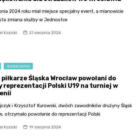
pnia 2024 roku miał miejsce specjalny event, a mianowicie
sta zmiana służby w Jednostce
ł Kozicki
21 sierpnia 2024
wydarzenia
 piłkarze Śląska Wrocław powołani do
 reprezentacji Polski U19 na turniej w
enii
Rejczyk i Krzysztof Kurowski, dwóch zawodników drużyny Śląsk
w, otrzymało powołanie do reprezentacji Polski
ł Kozicki
19 sierpnia 2024