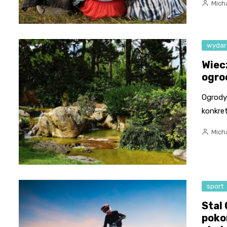
Micha
wydar
Wiec
ogro
Ogrody 
konkret
Micha
sport
Stal
poko