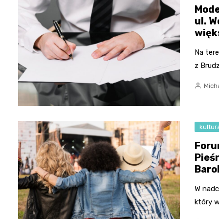
Mode
ul. W
więk
Na ter
z Brud
Micha
kultur
Foru
Pieś
Baro
W nadc
który 