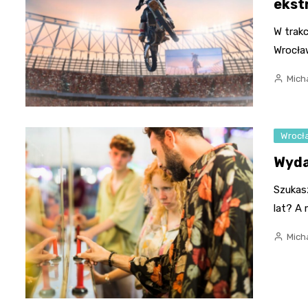
ekst
W trakc
Wrocła
Micha
Wrocł
Wyda
Szukas
lat? A
Micha