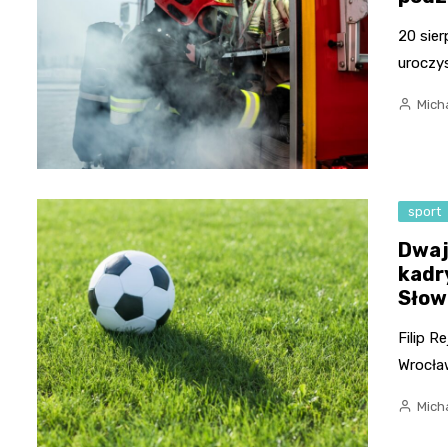
20 sier
uroczy
Micha
sport
Dwaj
kadry
Słow
Filip 
Wrocła
Micha