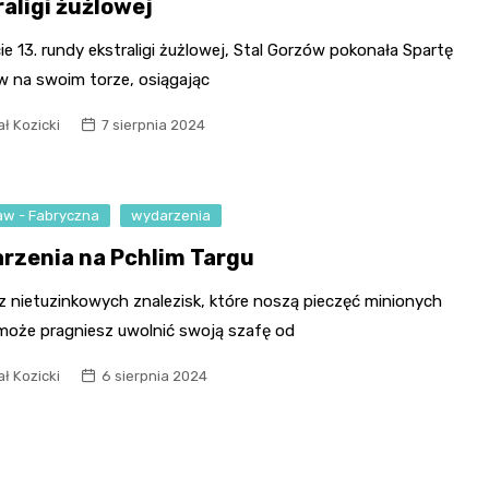
raligi żużlowej
ie 13. rundy ekstraligi żużlowej, Stal Gorzów pokonała Spartę
w na swoim torze, osiągając
ł Kozicki
7 sierpnia 2024
aw - Fabryczna
wydarzenia
rzenia na Pchlim Targu
z nietuzinkowych znalezisk, które noszą pieczęć minionych
 może pragniesz uwolnić swoją szafę od
ł Kozicki
6 sierpnia 2024