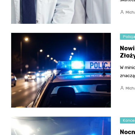
Micha
Policj
Nowi
Złoż
W mini
znaczą
Micha
Konce
Nocn