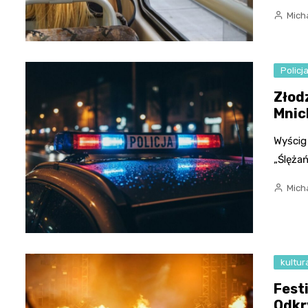
Micha
Policj
Złod
Mnic
Wyścig 
„Ślęża
Micha
kultur
Fest
Odkr