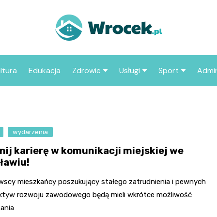
ltura
Edukacja
Zdrowie
Usługi
Sport
Admin
sze miejsca
Szpital
Wesele
Aktualności sp
ZUS
Sklep medyczny
Klub
Klub piłkarski
MOP
aczyć we
wydarzenia
Apteka
Taxi
Pozostałe kluby
Urzą
sportowe
nij karierę w komunikacji miejskiej we
Stacja paliw
Urzą
ławiu!
Księgarnia
wscy mieszkańcy poszukujący stałego zatrudnienia i pewnych
Restauracja
ktyw rozwoju zawodowego będą mieli wkrótce możliwość
ania
Adwokat