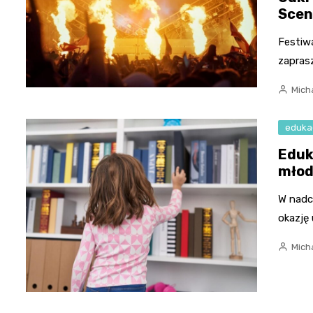
Scene
Festiw
zapras
Micha
eduka
Eduk
młod
W nadc
okazję
Micha