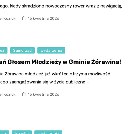
kiego, kiedy skradziono nowoczesny rower wraz z nawigacją,
ł Kozicki
15 kwietnia 2026
ież
Samorząd
wydarzenia
ań Głosem Młodzieży w Gminie Żórawina!
ie Żórawina młodzież już wkrótce otrzyma możliwość
ego zaangażowania się w życie publiczne –
ł Kozicki
15 kwietnia 2026
wale
Muzyka
wydarzenia