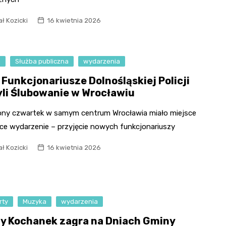
ł Kozicki
16 kwietnia 2026
a
Służba publiczna
wydarzenia
 Funkcjonariusze Dolnośląskiej Policji
yli Ślubowanie w Wrocławiu
ony czwartek w samym centrum Wrocławia miało miejsce
ce wydarzenie – przyjęcie nowych funkcjonariuszy
ł Kozicki
16 kwietnia 2026
rty
Muzyka
wydarzenia
y Kochanek zagra na Dniach Gminy