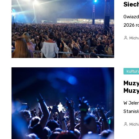
Siec
Gwiazd
2026 r
Micha
kultur
Muzy
Muzy
W Jelen
Stanisł
Micha