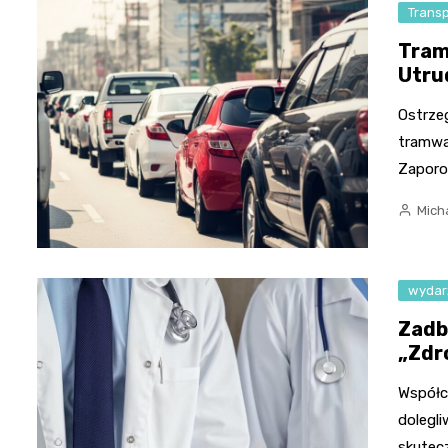
Trans
Tram
Utru
Ostrze
tramwaj
Zaporos
Micha
wydar
Zadb
„Zdr
Współc
dolegl
skutec