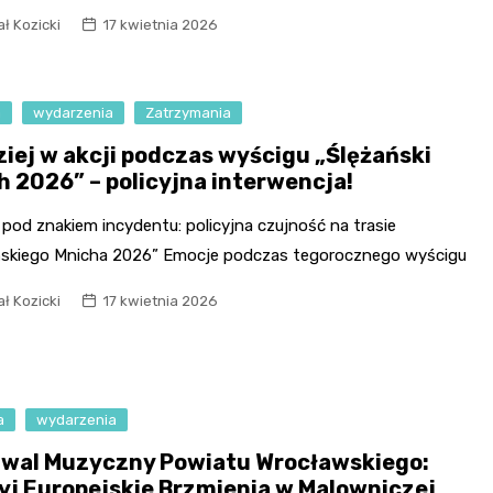
ł Kozicki
17 kwietnia 2026
Fryzjer
Kino
a
wydarzenia
Zatrzymania
Poczta
ziej w akcji podczas wyścigu „Ślężański
h 2026” – policyjna interwencja!
pod znakiem incydentu: policyjna czujność na trasie
ńskiego Mnicha 2026” Emocje podczas tegorocznego wyścigu
ł Kozicki
17 kwietnia 2026
a
wydarzenia
iwal Muzyczny Powiatu Wrocławskiego:
yj Europejskie Brzmienia w Malowniczej