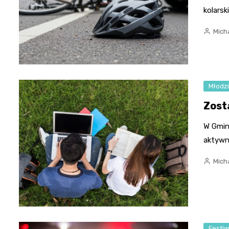
kolars
Micha
Młodz
Zost
W Gmin
aktywn
Micha
Festi