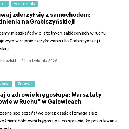
port
wydarzenia
waj zderzył się z samochodem:
dnienia na Grabiszyńskiej!
gamy mieszkańców o istotnych zakłóceniach w ruchu
owym w rejonie skrzyżowania ulic Grabiszyńskiej i
kiej.
ł Kozicki
16 kwietnia 2026
zenia
Zdrowie
aj o zdrowie kręgosłupa: Warsztaty
owie w Ruchu” w Galowicach
zesne społeczeństwo coraz częściej zmaga się z
iwościami bólowymi kręgosłupa, co sprawia, że poszukiwanie
znych