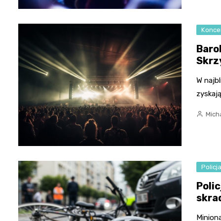
Konce
Baro
Skrz
W najbl
zyskaj
Micha
Policj
Polic
skra
Minion