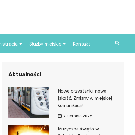
istracja
Służby miejskie
Kontakt
ortowe
Straż pożarna
S
Policja
Aktualności
d skarbowy
Straż miejska
Nowe przystanki, nowa
d miasta
jakość: Zmiany w miejskiej
komunikacji!
7 sierpnia 2026
Muzyczne święto w