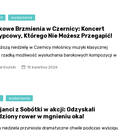
rt
wydarzenia
kowe Brzmienia w Czernicy: Koncert
ypcowy, Którego Nie Możesz Przegapić!
iższą niedzielę w Czernicy miłośnicy muzyki klasycznej
ą rzadką możliwość wysłuchania barokowych kompozycji w
ł Kozicki
15 kwietnia 2026
a
wydarzenia
janci z Sobótki w akcji: Odzyskali
dziony rower w mgnieniu oka!
a niedziela przyniosła dramatyczne chwile podczas wyścigu